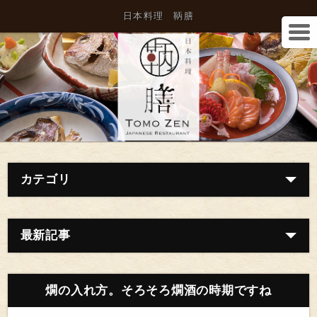
日本料理 鞆膳
カテゴリ
最新記事
燗の入れ方。そろそろ燗酒の時期ですね