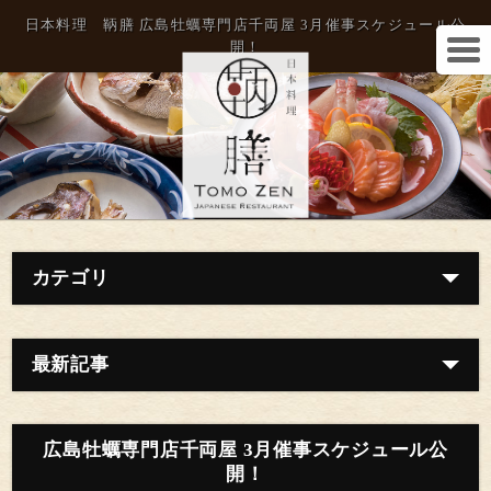
日本料理 鞆膳 広島牡蠣専門店千両屋 3月催事スケジュール公
開！
カテゴリ
最新記事
広島牡蠣専門店千両屋 3月催事スケジュール公
開！