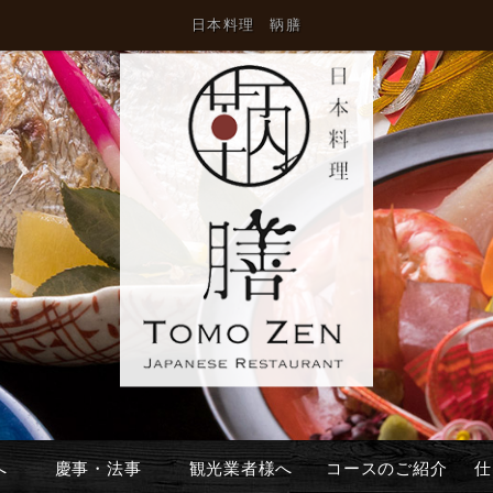
日本料理 鞆膳
へ
慶事・法事
観光業者様へ
コースのご紹介
仕