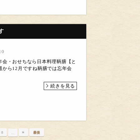
す
10
年会・おせちなら日本料理鞆膳【と
週から12月ですね鞆膳では忘年会
続きを見る
»
8
最後
…