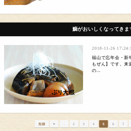
鰤がおいしくなってきま
2018-11-26 17:24:
福山で忘年会・新
もぜん】です。来
の...
«
先頭
…
2
3
4
5
6
7