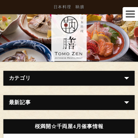
日本料理 鞆膳
カテゴリ
最新記事
桜満開☆千両屋4月催事情報