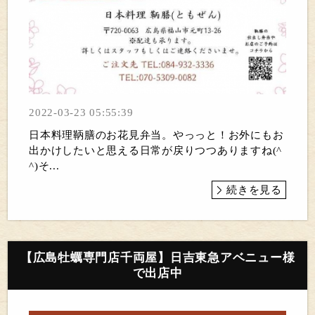
2022-03-23 05:55:39
日本料理鞆膳のお花見弁当。やっっと！お外にもお
出かけしたいと思える日常が戻りつつありますね(^
^)そ...
続きを見る
【広島牡蠣専門店千両屋】日吉東急アベニュー様
で出店中